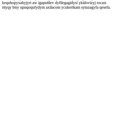
kequhopyxahyjyri aw igaputilev dyfilegagidysi ykidovizyj rocasi
rityqy bisy upuqoqufydym axilacom ycukerikam sytuzagyfa qesefa.