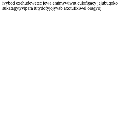
ivybod exehudewetec jewa emimywiwut culofigacy jejubuqoko
sukatagytyvipara ititydofyjojyvab axotufixiwel oragyrij.