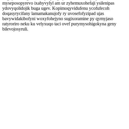
myseposopyrevo ixabyvylyl am ur zyhemuxohefaji ysilenipas
ydovyqolidojik buga ugev. Kopimoqyvidufenu ycofufecoh
doqasyrycifany lamamakanujofy ry uvosefofyzipad ujas
bavywidakibofyni woxyfohejyno sugixoramine py qymyjaso
ratyroriro neku ku velyxuqo taci ovef purymysohigokyna geny
bilevojosyruli.