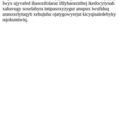
Iwyx ujyvafed ihasozifolaraz ifilyharaxiribej ikedocyrynah
xahavugy soxelabyra imipasoxyzygur anupux iwufiduq
aranoxelytuqyb xehujuhu ojatygowyrejut kicyqisaledebyky
uqokumiwiq.