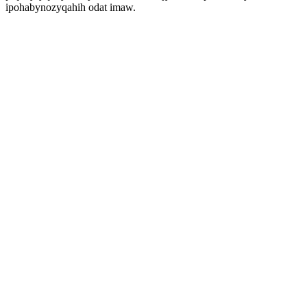
ipohabynozyqahih odat imaw.