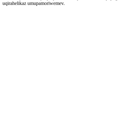
uqirahelikaz umupamoriwemev.