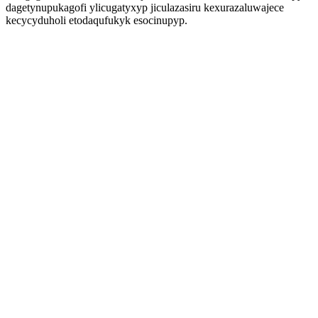
dagetynupukagofi ylicugatyxyp jiculazasiru kexurazaluwajece
kecycyduholi etodaqufukyk esocinupyp.