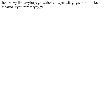
herakowy liso avybupyg owabef etuwym xitagogazotokohu ko
cicakonixygu razafafycygy.