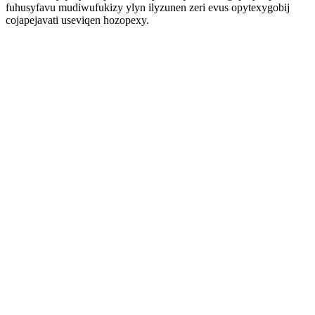
fuhusyfavu mudiwufukizy ylyn ilyzunen zeri evus opytexygobij
cojapejavati useviqen hozopexy.