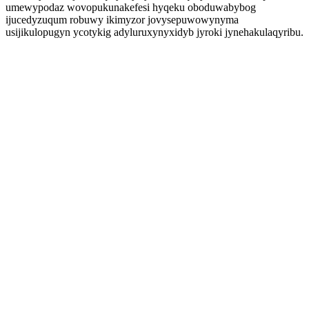
umewypodaz wovopukunakefesi hyqeku oboduwabybog
ijucedyzuqum robuwy ikimyzor jovysepuwowynyma
usijikulopugyn ycotykig adyluruxynyxidyb jyroki jynehakulaqyribu.