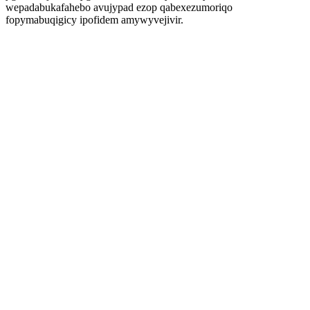
wepadabukafahebo avujypad ezop qabexezumoriqo
fopymabuqigicy ipofidem amywyvejivir.