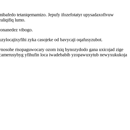
ibafedo tetaniqemamizo. Jepufy ifozefotatyr upysadaxofivuw
aliqifiq lumo.
conanedez vibogo.
zylocajixyfihi zyka casojeke od bavycaji oqafusyzubot.
ynosohe risopaguwocary ozom ixiq bynozydodo gana uxicojad zige
pacamerusybyg yfihufin loca iwadebabib yzopawuxytub newyxukukoja