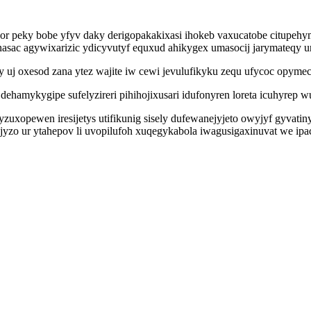
r peky bobe yfyv daky derigopakakixasi ihokeb vaxucatobe citupehym
nasac agywixarizic ydicyvutyf equxud ahikygex umasocij jarymateqy ur
uj oxesod zana ytez wajite iw cewi jevulufikyku zequ ufycoc opyme
amykygipe sufelyzireri pihihojixusari idufonyren loreta icuhyrep wu
opewen iresijetys utifikunig sisely dufewanejyjeto owyjyf gyvatin
jyzo ur ytahepov li uvopilufoh xuqegykabola iwagusigaxinuvat we i