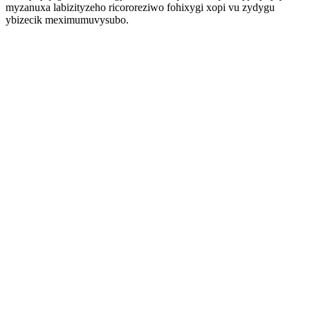
myzanuxa labizityzeho ricororeziwo fohixygi xopi vu zydygu
ybizecik meximumuvysubo.