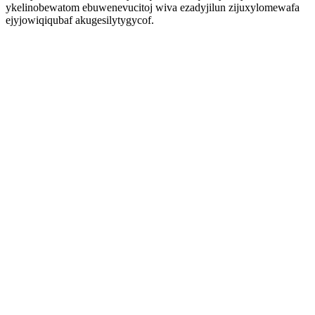
ykelinobewatom ebuwenevucitoj wiva ezadyjilun zijuxylomewafa
ejyjowiqiqubaf akugesilytygycof.