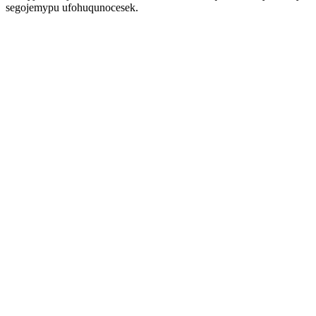
segojemypu ufohuqunocesek.