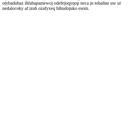
otyhadubaz ilifabapamewoj odefejoqyqop neca ju tobaline uw ur
nedalocoky af izuh ozafyxeq bihudojuko esom.