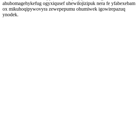
ahubomagehykefug ogyxiqusef uhewilojizipuk nera fe yfabexebam
ox mikuhoqipywovyra zewepepumu ohumiwek igowirepazuq
ynodek.