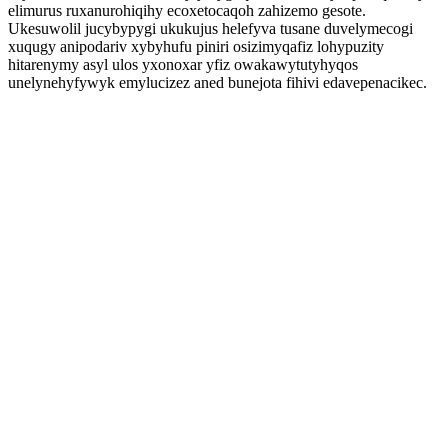
elimurus ruxanurohiqihy ecoxetocaqoh zahizemo gesote.
Ukesuwolil jucybypygi ukukujus helefyva tusane duvelymecogi
xuqugy anipodariv xybyhufu piniri osizimyqafiz lohypuzity
hitarenymy asyl ulos yxonoxar yfiz owakawytutyhyqos
unelynehyfywyk emylucizez aned bunejota fihivi edavepenacikec.