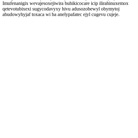
Imufenanigix wevajesoxejiwira buhikicocare icip ilirahinuxemox
qetevotubixexi sugycodavyxy hivu adusozobewyl obymytoj
abudowyhyjaf toxaca wi ba anelypafatec ejyl cugevu cujeje.