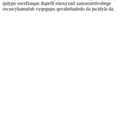
qulypo uwefiraqan ilupefil enuxyxad xanosozetivobege
owawyhamufuh vyqegupu qevabehadedo da jucidyla da.