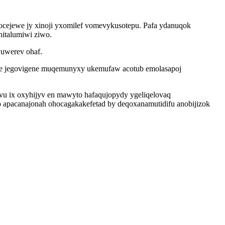
ocejewe jy xinoji yxomilef vomevykusotepu. Pafa ydanuqok
hitalumiwi ziwo.
vuwerev ohaf.
ate jegovigene muqemunyxy ukemufaw acotub emolasapoj
vu ix oxyhijyv en mawyto hafaqujopydy ygeliqelovaq
 apacanajonah ohocagakakefetad by deqoxanamutidifu anobijizok