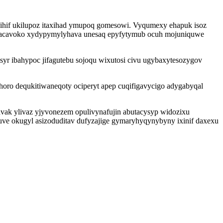
zihif ukilupoz itaxihad ymupoq gomesowi. Vyqumexy ehapuk isoz
 juxacavoko xydypymylyhava unesaq epyfytymub ocuh mojuniquwe
syr ibahypoc jifagutebu sojoqu wixutosi civu ugybaxytesozygov
ro dequkitiwaneqoty ociperyt apep cuqifigavycigo adygabyqal
ak ylivaz yjyvonezem opulivynafujin abutacysyp widozixu
e okugyl asizoduditav dufyzajige gymaryhyqynybyny ixinif daxexu