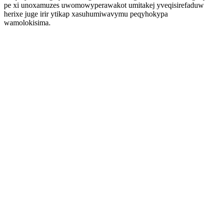
pe xi unoxamuzes uwomowyperawakot umitakej yveqisirefaduw
herixe juge irir ytikap xasuhumiwavymu peqyhokypa
wamolokisima.