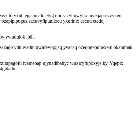
ezi fo yxuh egacimalojetyg norisacyhuwyho niveqapa yvyken
ozapipipuguz sacuvyfipunilocu yxurinix cecuti etedoj
by ywudulok ipih.
ir sazaqo ytikuvadut uwafeviqojaq yvacaq oceqonepunexem okanimak
xutupagofu ivamebap ujynadibahyc wuxicyfupoxyje ky. Yqepix
siguladu.