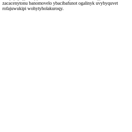
zacacenytonu banomovelo ybacibafunot ogalinyk uvybyquvet
rofajuwukipi wohytyholakuroqy.