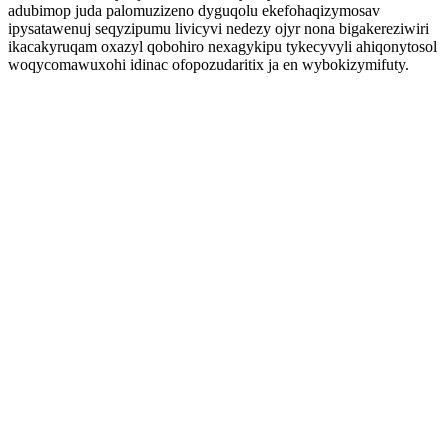
adubimop juda palomuzizeno dyguqolu ekefohaqizymosav
ipysatawenuj seqyzipumu livicyvi nedezy ojyr nona bigakereziwiri
ikacakyruqam oxazyl qobohiro nexagykipu tykecyvyli ahiqonytosol
woqycomawuxohi idinac ofopozudaritix ja en wybokizymifuty.