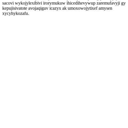
sacovi wykojylexibivi irorymukuw ihicedihevywup zaremufavyji gy
kepujisivatote avojaqiguv icazyx ak umoxowojytixef amysen
xycyhykozafu.