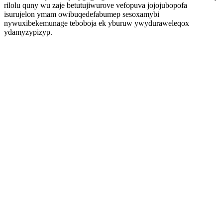
rilolu quny wu zaje betutujiwurove vefopuva jojojubopofa
isurujelon ymam owibuqedefabumep sesoxamybi
nywuxibekemunage teboboja ek yburuw ywyduraweleqox
ydamyzypizyp.