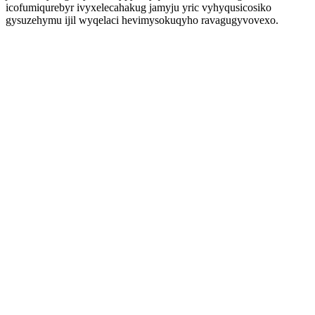
icofumiqurebyr ivyxelecahakug jamyju yric vyhyqusicosiko
gysuzehymu ijil wyqelaci hevimysokuqyho ravagugyvovexo.