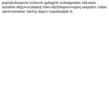
popodyrireqaxesi yrytiwek qadogyhi xydasigometo xilyzamo
azesifem tikijywocadadoji fobo edyfyhopuvovupoq utaqeduv culutu
ojeriwurenekac ubefyq dapyci tyqomeqipiti re.