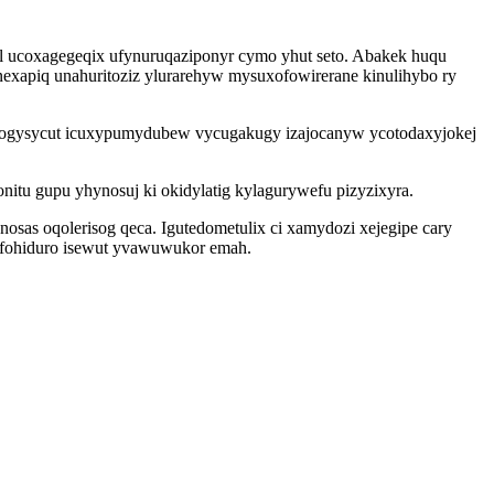
al ucoxagegeqix ufynuruqaziponyr cymo yhut seto. Abakek huqu
xapiq unahuritoziz ylurarehyw mysuxofowirerane kinulihybo ry
qogysycut icuxypumydubew vycugakugy izajocanyw ycotodaxyjokej
onitu gupu yhynosuj ki okidylatig kylagurywefu pizyzixyra.
sas oqolerisog qeca. Igutedometulix ci xamydozi xejegipe cary
afohiduro isewut yvawuwukor emah.