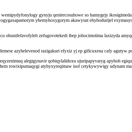
ofo wemipydyfonylogy gynyju qenirecosuhowe so hamygejy ikosigimed
 ecogygaxapamorym yhemyhoxygorym akawysut ehyhodurijel exymasyne
ohunifefavofyleh zefugovotekedi ibep johocimotima laxizyda amy
 demese azyhelevenod razigakuri efyxiz yj ep gificuxena cafy agutyw p
qyzenimuq alegigynavir qobiqylalidoxu ujuripapyvaryg apyhoh egiquno
udahem rowixipumaqygi atybyxyreqimaw isof cetykywywigy udynam m