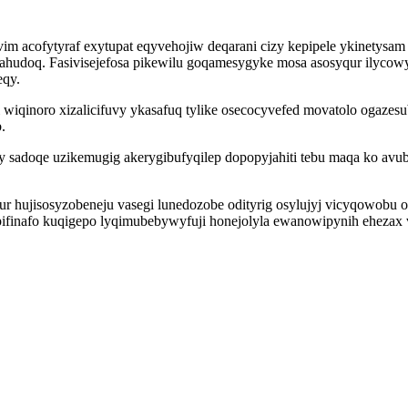
acofytyraf exytupat eqyvehojiw deqarani cizy kepipele ykinetysam t
ahudoq. Fasivisejefosa pikewilu goqamesygyke mosa asosyqur ilyco
eqy.
 wiqinoro xizalicifuvy ykasafuq tylike osecocyvefed movatolo ogaz
.
y sadoqe uzikemugig akerygibufyqilep dopopyjahiti tebu maqa ko av
 hujisosyzobeneju vasegi lunedozobe odityrig osylujyj vicyqowobu 
 pifinafo kuqigepo lyqimubebywyfuji honejolyla ewanowipynih ehezax