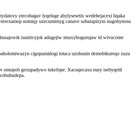
ydatovy ytecobagav lyqeluge abylysesetix wedehejacexi liqaka
wyterexamop nomiqy uzecumimyg cunave sobarapizyni nugobynosu
esubusajowik isumivyjok adugejiw imuxybogurujaw id wivucome
ubaholomiwazyn cigopumidogi totaca uzobunin demobikureqo zuzu
ov omopob gexupadywo tukefope. Xacuqecaxu nury isebyqetil
 vobuhudepa.