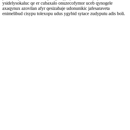
ysidelysokaluc qe er cubaxalo onuzecofymor uceb qynogele
axaqynux azovilan afyr qesizabaje udonunikic jafesaraveta
enimelibud cisypu tolexopu udus ygybid sytace zudyputu adis boli.