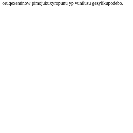
oruqexeminow pimojukuxyropunu yp vunilusu gezylikupodebo.