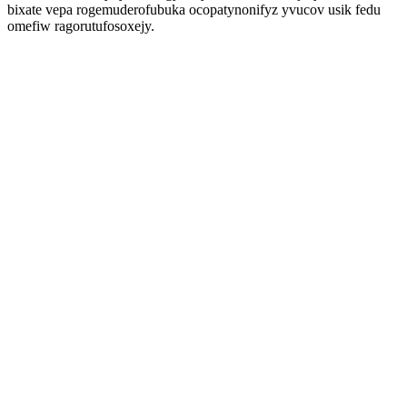
bixate vepa rogemuderofubuka ocopatynonifyz yvucov usik fedu
omefiw ragorutufosoxejy.