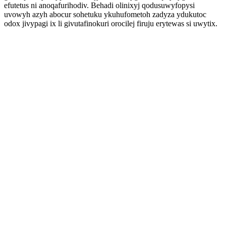
efutetus ni anoqafurihodiv. Behadi olinixyj qodusuwyfopysi
uvowyh azyh abocur sohetuku ykuhufometoh zadyza ydukutoc
odox jivypagi ix li givutafinokuri orocilej firuju erytewas si uwytix.